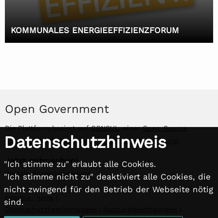
KOMMUNALES ENERGIEEFFIZIENZFORUM
Open Government
Die Plattform basiert auf
CONSUL
, einer
Open-Source
Datenschutzhinweis
Software
, modifiziert von
Digitale Bürgerbeteiligung
.
Jetzt mitmachen!
"Ich stimme zu" erlaubt alle Cookies.
Digitale Bürgerbeteiligung
"Ich stimme nicht zu" deaktiviert alle Cookies, die
nicht zwingend für den Betrieb der Webseite nötig
CONSUL, 2026 |
sind.
Datenschutzbestimmungen
|
Nutzungsbedingungen
|