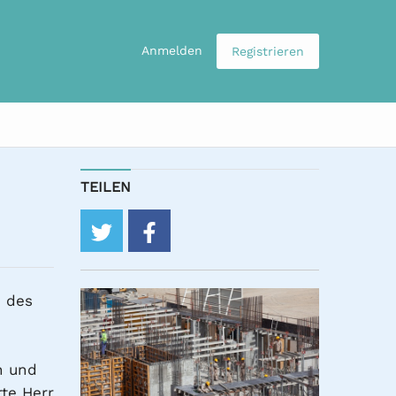
Anmelden
Registrieren
TEILEN
twitter
facebook
n des
n und
rte Herr