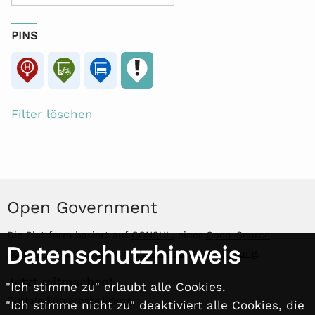
PINS
Filter löschen
Open Government
Die Plattform basiert auf
CONSUL
, einer
Open-Source
Datenschutzhinweis
Software
, modifiziert von
Digitale Bürgerbeteiligung
.
Jetzt mitmachen!
"Ich stimme zu" erlaubt alle Cookies.
Digitale Bürgerbeteiligung
"Ich stimme nicht zu" deaktiviert alle Cookies, die